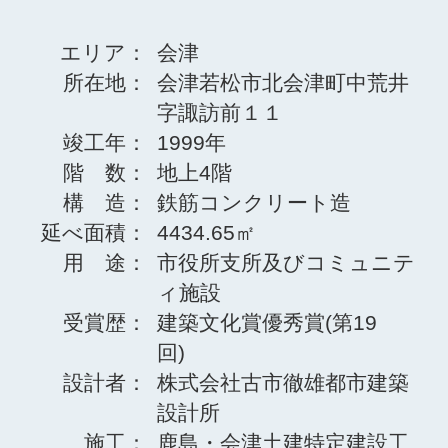
エリア：
会津
所在地：
会津若松市北会津町中荒井
字諏訪前１１
竣工年：
1999年
階 数：
地上4階
構 造：
鉄筋コンクリート造
延べ面積：
4434.65㎡
用 途：
市役所支所及びコミュニテ
ィ施設
受賞歴：
建築文化賞優秀賞(第19
回)
設計者：
株式会社古市徹雄都市建築
設計所
施工：
鹿島・会津土建特定建設工