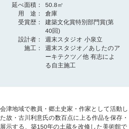
延べ面積：
50.8㎡
用 途：
倉庫
受賞歴：
建築文化賞特別部門賞(第
40回)
設計者：
週末スタジオ 小泉立
施工：
週末スタジオ／あしたのア
ーキテクツ／他 有志によ
る自主施工
会津地域で教員・郷土史家・作家として活動し
た故・古川利意氏の数百点に上る作品を保存・
展示する、築150年の土蔵を改修した美術館で