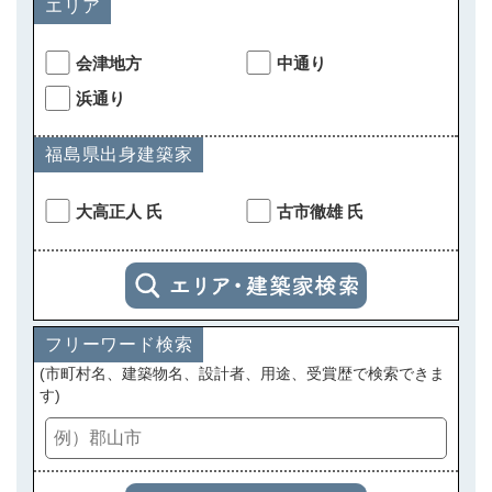
エリア
会津地方
中通り
浜通り
福島県出身建築家
大高正人 氏
古市徹雄 氏
フリーワード検索
(市町村名、建築物名、設計者、用途、受賞歴で検索できま
す)