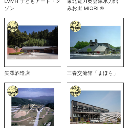
LVMH 子どもアート・メ
東北電力奥会津水力館
ゾン
みお里 MIORI ®
矢澤酒造店
三春交流館「まほら」