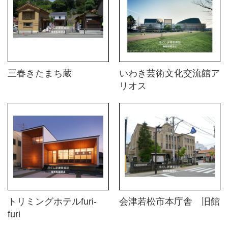
三春きたまち蔵
いわき芸術文化交流館ア
リオス
トリミングホテルfuri-
会津若松市本庁舎 旧館
furi